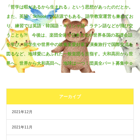
「哲学は暇があるから生まれる」という思想があったのだとか。
また、英語「School」の語源でもある。語学教室運営も兼ねてお
り、練習では英語・韓国語・ギリシャ語・ラテン語などが飛び交
うことも?! 今後は、楽団全体で日本文化や世界各国の基礎会話
を学び、留学生や世界中の吹奏楽愛好家と演奏旅行で国際交流を
図るなど、地球愛にあふれた一般楽団を目指す。大和高田から世
界へ。世界から大和高田へ。地球は一つ！団員全パート募集中☺
アーカイブ
2021年12月
2021年11月