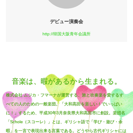
デビュー演奏会
http://韓国大阪青年会議所
音楽は、暇があるから生まれる。
株式会社 ムジカ・フマーナが運営する、旅と吹奏楽を愛するす
べての人のための一般楽団。「大和高田を楽しい！でいっぱい
に！」するため、平成30年3月奈良県大和高田市に創設。楽団名
「Schole（スコーレ）」とは、ギリシャ語で「学び・遊び・余
暇」を一言で表現出来る言葉である。どうやら古代ギリシャには