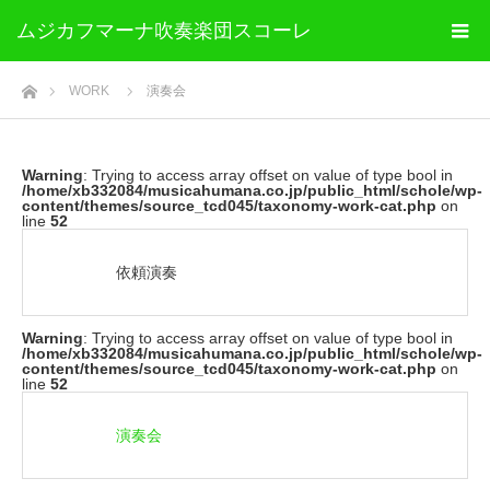
ムジカフマーナ吹奏楽団スコーレ
ホーム
WORK
演奏会
Warning
: Trying to access array offset on value of type bool in
/home/xb332084/musicahumana.co.jp/public_html/schole/wp-
content/themes/source_tcd045/taxonomy-work-cat.php
on
line
52
依頼演奏
Warning
: Trying to access array offset on value of type bool in
/home/xb332084/musicahumana.co.jp/public_html/schole/wp-
content/themes/source_tcd045/taxonomy-work-cat.php
on
line
52
演奏会