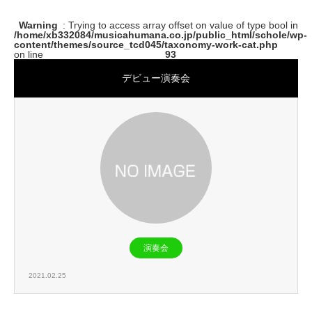
Warning
: Trying to access array offset on value of type bool in
/home/xb332084/musicahumana.co.jp/public_html/schole/wp-
content/themes/source_tcd045/taxonomy-work-cat.php
on line
93
デビュー演奏会
演奏会
2021.02.25