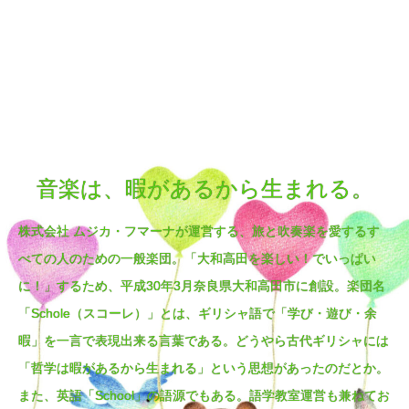
音楽は、暇があるから生まれる。
株式会社 ムジカ・フマーナが運営する、旅と吹奏楽を愛するす
べての人のための一般楽団。「大和高田を楽しい！でいっぱい
に！」するため、平成30年3月奈良県大和高田市に創設。楽団名
「Schole（スコーレ）」とは、ギリシャ語で「学び・遊び・余
暇」を一言で表現出来る言葉である。どうやら古代ギリシャには
「哲学は暇があるから生まれる」という思想があったのだとか。
また、英語「School」の語源でもある。語学教室運営も兼ねてお