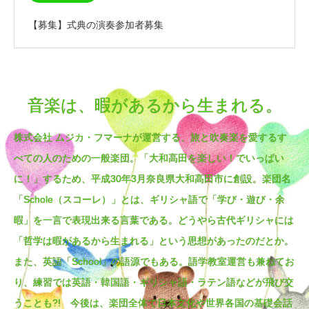
【募集】式典の演奏参加者募集
音楽は、暇があるから生まれる。
株式会社 ムジカ・フマーナが運営する、旅と吹奏楽を愛するす
べての人のための一般楽団。「大和高田を楽しい！でいっぱい
に！」するため、平成30年3月奈良県大和高田市に創設。楽団名
「Schole（スコーレ）」とは、ギリシャ語で「学び・遊び・余
暇」を一言で表現出来る言葉である。どうやら古代ギリシャには
「哲学は暇があるから生まれる」という思想があったのだとか。
また、英語「School」の語源でもある。語学教室運営も兼ねてお
り、練習では英語・韓国語・ギリシャ語・ラテン語などが飛び交
うことも?! 今後は、楽団全体で日本文化や世界各国の基礎会話