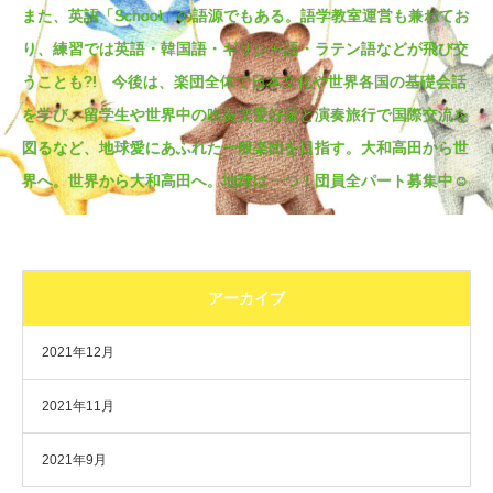
また、英語「School」の語源でもある。語学教室運営も兼ねてお
り、練習では英語・韓国語・ギリシャ語・ラテン語などが飛び交
うことも?! 今後は、楽団全体で日本文化や世界各国の基礎会話
を学び、留学生や世界中の吹奏楽愛好家と演奏旅行で国際交流を
図るなど、地球愛にあふれた一般楽団を目指す。大和高田から世
界へ。世界から大和高田へ。地球は一つ！団員全パート募集中☺
アーカイブ
2021年12月
2021年11月
2021年9月