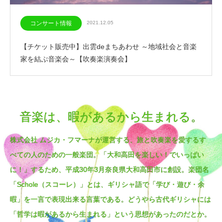
コンサート情報
2021.12.05
【チケット販売中】出雲deまちあわせ ～地域社会と音楽
家を結ぶ音楽会～【吹奏楽演奏会】
音楽は、暇があるから生まれる。
株式会社 ムジカ・フマーナが運営する、旅と吹奏楽を愛するす
べての人のための一般楽団。「大和高田を楽しい！でいっぱい
に！」するため、平成30年3月奈良県大和高田市に創設。楽団名
「Schole（スコーレ）」とは、ギリシャ語で「学び・遊び・余
暇」を一言で表現出来る言葉である。どうやら古代ギリシャには
「哲学は暇があるから生まれる」という思想があったのだとか。