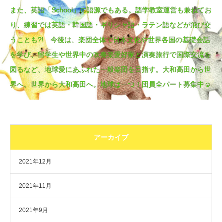
また、英語「School」の語源でもある。語学教室運営も兼ねてお
り、練習では英語・韓国語・ギリシャ語・ラテン語などが飛び交
うことも?! 今後は、楽団全体で日本文化や世界各国の基礎会話
を学び、留学生や世界中の吹奏楽愛好家と演奏旅行で国際交流を
図るなど、地球愛にあふれた一般楽団を目指す。大和高田から世
界へ。世界から大和高田へ。地球は一つ！団員全パート募集中☺
アーカイブ
2021年12月
2021年11月
2021年9月