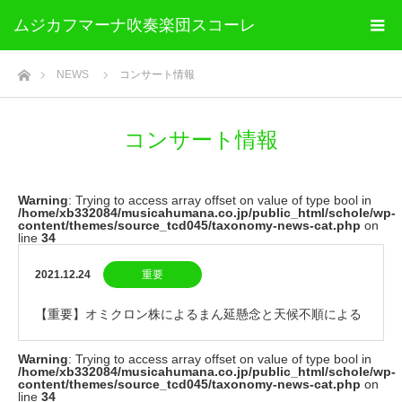
ムジカフマーナ吹奏楽団スコーレ
ホーム
NEWS
コンサート情報
コンサート情報
Warning
: Trying to access array offset on value of type bool in
/home/xb332084/musicahumana.co.jp/public_html/schole/wp-
content/themes/source_tcd045/taxonomy-news-cat.php
on
line
34
2021.12.24
重要
【重要】オミクロン株によるまん延懸念と天候不順による
Warning
: Trying to access array offset on value of type bool in
公演中止のお知らせ
/home/xb332084/musicahumana.co.jp/public_html/schole/wp-
content/themes/source_tcd045/taxonomy-news-cat.php
on
line
34