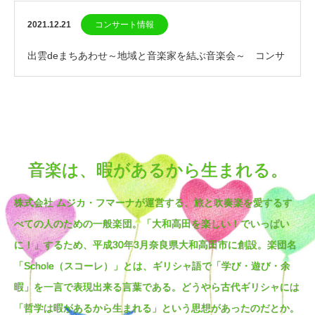
2021.12.21
コンサート情報
出雲deまちあわせ～地域と音楽家を結ぶ音楽会～ コンサ
ート開催！
音楽は、暇があるから生まれる。
株式会社 ムジカ・フマーナが運営する、旅と吹奏楽を愛するす
べての人のための一般楽団。「大和高田を楽しい！でいっぱい
に！」するため、平成30年3月奈良県大和高田市に創設。楽団名
「Schole（スコーレ）」とは、ギリシャ語で「学び・遊び・余
暇」を一言で表現出来る言葉である。どうやら古代ギリシャには
「哲学は暇があるから生まれる」という思想があったのだとか。