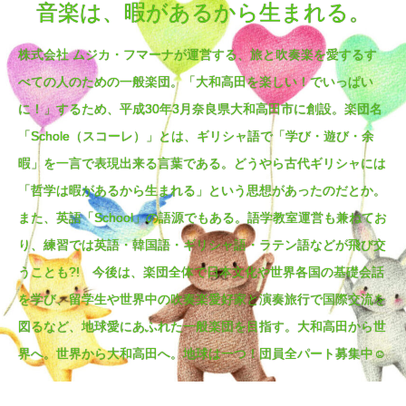
音楽は、暇があるから生まれる。
株式会社 ムジカ・フマーナが運営する、旅と吹奏楽を愛するす
べての人のための一般楽団。「大和高田を楽しい！でいっぱい
に！」するため、平成30年3月奈良県大和高田市に創設。楽団名
「Schole（スコーレ）」とは、ギリシャ語で「学び・遊び・余
暇」を一言で表現出来る言葉である。どうやら古代ギリシャには
「哲学は暇があるから生まれる」という思想があったのだとか。
また、英語「School」の語源でもある。語学教室運営も兼ねてお
り、練習では英語・韓国語・ギリシャ語・ラテン語などが飛び交
うことも?! 今後は、楽団全体で日本文化や世界各国の基礎会話
を学び、留学生や世界中の吹奏楽愛好家と演奏旅行で国際交流を
図るなど、地球愛にあふれた一般楽団を目指す。大和高田から世
界へ。世界から大和高田へ。地球は一つ！団員全パート募集中☺