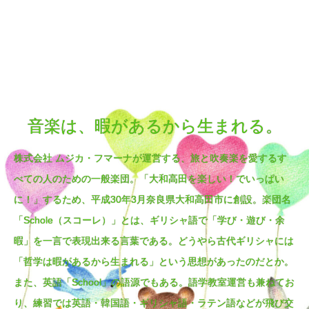
音楽は、暇があるから生まれる。
株式会社 ムジカ・フマーナが運営する、旅と吹奏楽を愛するす
べての人のための一般楽団。「大和高田を楽しい！でいっぱい
に！」するため、平成30年3月奈良県大和高田市に創設。楽団名
「Schole（スコーレ）」とは、ギリシャ語で「学び・遊び・余
暇」を一言で表現出来る言葉である。どうやら古代ギリシャには
「哲学は暇があるから生まれる」という思想があったのだとか。
また、英語「School」の語源でもある。語学教室運営も兼ねてお
り、練習では英語・韓国語・ギリシャ語・ラテン語などが飛び交